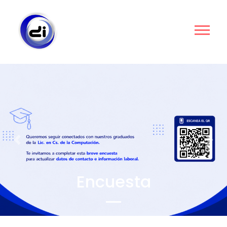
Docentes
Previous
Nex
Conectados
Revista Digital Docentes Conectados